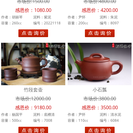
市场价:1500.00
市场价:4800.00
胡丽琴
感恩价：1080.00
感恩价：4200.00
作者：胡丽琴
泥料：紫泥
作者：尹怀
泥料：朱泥
陈琪
容量：260cc
编号：20221118
容量：200cc
编号：8097
程超
李娅
於成安
陆新君
王文娟
竹段套壶
小石瓢
陈彩敏
市场价:12000.00
市场价:3800.00
冯建平
感恩价：9180.00
感恩价：3500.00
作者：杨国平
泥料：底槽清
作者：尹怀
泥料：清水泥
蒋利平
容量：500cc
编号：7008
容量：110cc
编号：6084
闵雷