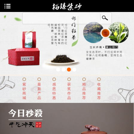
老师列表
收藏
陈顺根
冯云华
曹燕萍
朱新南
1
2
3
4
尹怀
紫
最
感
获
精
收
砂
新
恩
奖
品
藏
王国新
商
产
特
作
推
推
城
品
惠
品
荐
荐
汤鸣皋
曹亚麟
董亚芳