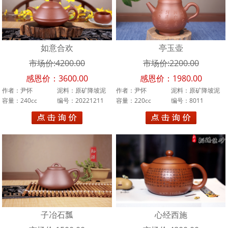
吕尧臣
李霓
如意合欢
亭玉壶
束凤英
市场价:4200.00
市场价:2200.00
汪寅仙
感恩价：3600.00
感恩价：1980.00
作者：尹怀
泥料：原矿降坡泥
作者：尹怀
泥料：原矿降坡泥
王品荣
容量：240cc
编号：20221211
容量：220cc
编号：8011
王石耕
万美群
汪成友
周桂珍
升值
子冶石瓢
心经西施
林小龙