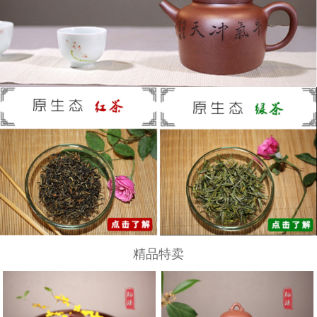
范泽锋
陈顺培
范伟群
范洪泉
葛岳纯
顾绍培
蒋蓉
江宏
季益顺
精品特卖
蒯良荣
吴秋平