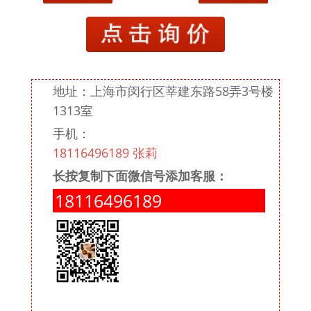
潘阳
潘国良
潘水鑫
地址：上海市闵行区莘建东路58弄3号楼
戚丽云
1313室
手机：
邵永洪
18116496189 张莉
沈锡芬
长按复制下面微信号添加客服：
史琴亚
18116496189
王黎黎
王利君
王杰
吴春华