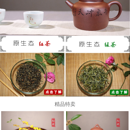
范泽锋
陈顺培
范伟群
范洪泉
葛岳纯
顾绍培
蒋蓉
江宏
季益顺
精品特卖
蒯良荣
吴秋平