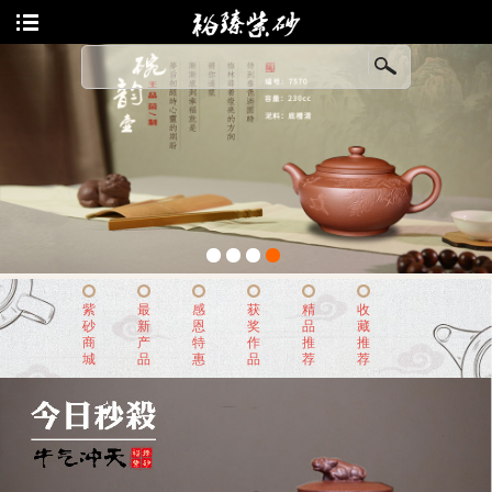
老师列表
收藏
陈顺根
冯云华
曹燕萍
朱新南
1
2
3
4
尹怀
紫
最
感
获
精
收
砂
新
恩
奖
品
藏
王国新
商
产
特
作
推
推
城
品
惠
品
荐
荐
汤鸣皋
曹亚麟
董亚芳