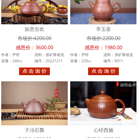
吕尧臣
李霓
如意合欢
亭玉壶
束凤英
市场价:4200.00
市场价:2200.00
汪寅仙
感恩价：3600.00
感恩价：1980.00
作者：尹怀
泥料：原矿降坡泥
作者：尹怀
泥料：原矿降坡泥
王品荣
容量：240cc
编号：20221211
容量：220cc
编号：8011
王石耕
万美群
汪成友
周桂珍
升值
子冶石瓢
心经西施
林小龙