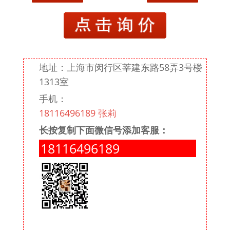
潘阳
潘国良
潘水鑫
地址：上海市闵行区莘建东路58弄3号楼
戚丽云
1313室
手机：
邵永洪
18116496189 张莉
沈锡芬
长按复制下面微信号添加客服：
史琴亚
18116496189
王黎黎
王利君
王杰
吴春华