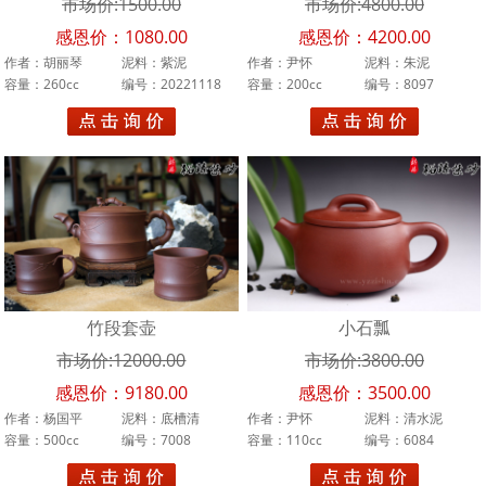
市场价:1500.00
市场价:4800.00
胡丽琴
感恩价：1080.00
感恩价：4200.00
作者：胡丽琴
泥料：紫泥
作者：尹怀
泥料：朱泥
陈琪
容量：260cc
编号：20221118
容量：200cc
编号：8097
程超
李娅
於成安
陆新君
王文娟
竹段套壶
小石瓢
陈彩敏
市场价:12000.00
市场价:3800.00
冯建平
感恩价：9180.00
感恩价：3500.00
作者：杨国平
泥料：底槽清
作者：尹怀
泥料：清水泥
蒋利平
容量：500cc
编号：7008
容量：110cc
编号：6084
闵雷