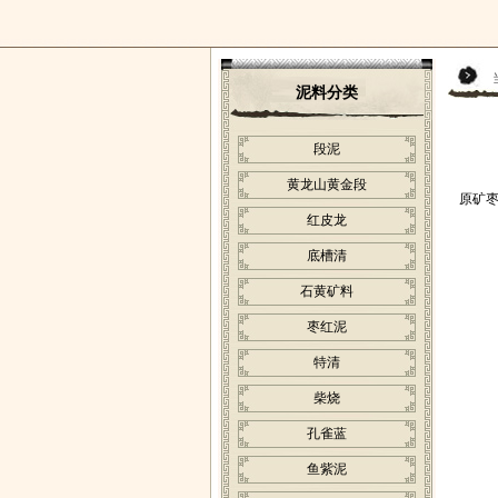
泥料分类
段泥
黄龙山黄金段
原矿
红皮龙
底槽清
石黄矿料
枣红泥
特清
柴烧
孔雀蓝
鱼紫泥