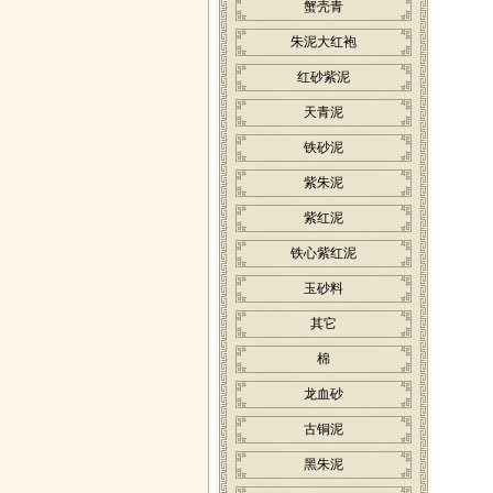
蟹壳青
朱泥大红袍
红砂紫泥
天青泥
铁砂泥
紫朱泥
紫红泥
铁心紫红泥
玉砂料
其它
棉
龙血砂
古铜泥
黑朱泥