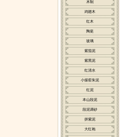
木制
鸡翅木
红木
陶瓷
玻璃
紫茄泥
紫黑泥
红清水
小煤窑朱泥
红泥
本山段泥
段泥调砂
拼紫泥
大红袍