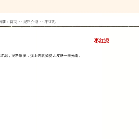
当前：
首页
>>
泥料介绍
>>
枣红泥
枣红泥
枣红泥，泥料细腻，摸上去犹如婴儿皮肤一般光滑。