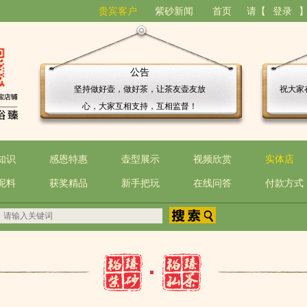
贵宾客户
紫砂新闻
首页
请【
登录
公告
坚持做好壶，做好茶，让茶友壶友放
祝大家
心，大家互相支持，互相监督！
知识
感恩特惠
壶型展示
视频欣赏
实体店
泥料
获奖精品
新手把玩
在线问答
付款方式