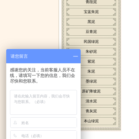
青段泥
宝蓝朱泥
黑泥
豆青泥
民国绿泥
朱砂泥
请您留言
紫泥
感谢您的关注，当前客服人员不在
朱泥
线，请填写一下您的信息，我们会
尽快和您联系。
墨绿泥
原矿降坡泥
清水泥
青灰泥
本山绿泥