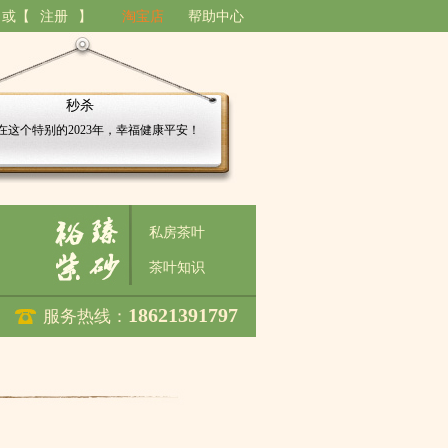
】或【
注册
】
淘宝店
帮助中心
秒杀
在这个特别的2023年，幸福健康平安！
私房茶叶
茶叶知识
18621391797
服务热线：