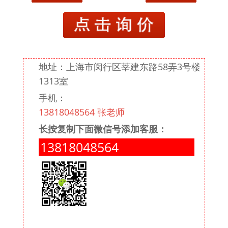
潘阳
潘国良
潘水鑫
地址：上海市闵行区莘建东路58弄3号楼
戚丽云
1313室
手机：
邵永洪
13818048564 张老师
沈锡芬
长按复制下面微信号添加客服：
史琴亚
13818048564
王黎黎
王利君
王杰
吴春华