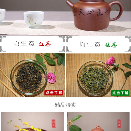
范泽锋
陈顺培
范伟群
范洪泉
葛岳纯
顾绍培
蒋蓉
江宏
季益顺
精品特卖
蒯良荣
吴秋平