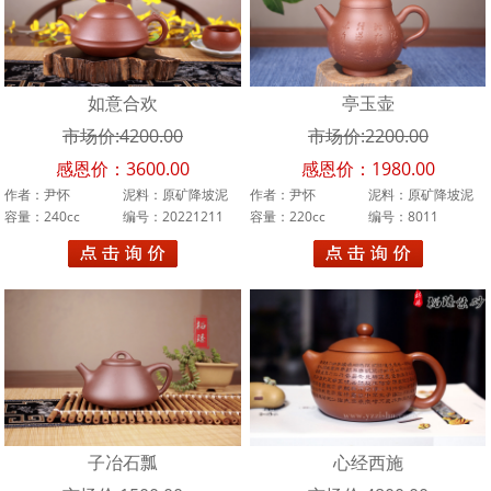
吕尧臣
李霓
如意合欢
亭玉壶
束凤英
市场价:4200.00
市场价:2200.00
汪寅仙
感恩价：3600.00
感恩价：1980.00
作者：尹怀
泥料：原矿降坡泥
作者：尹怀
泥料：原矿降坡泥
王品荣
容量：240cc
编号：20221211
容量：220cc
编号：8011
王石耕
万美群
汪成友
周桂珍
升值
子冶石瓢
心经西施
林小龙