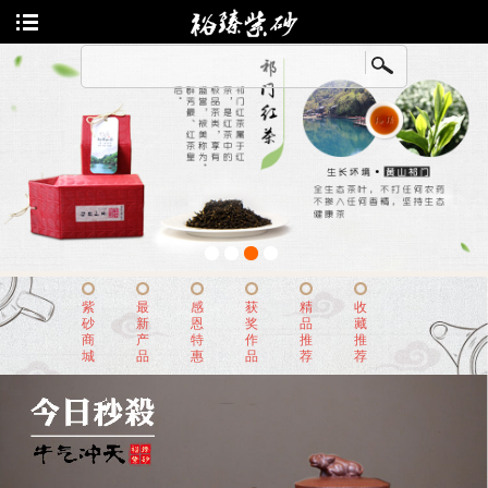
老师列表
收藏
陈顺根
冯云华
曹燕萍
朱新南
1
2
3
4
尹怀
紫
最
感
获
精
收
砂
新
恩
奖
品
藏
王国新
商
产
特
作
推
推
城
品
惠
品
荐
荐
汤鸣皋
曹亚麟
董亚芳