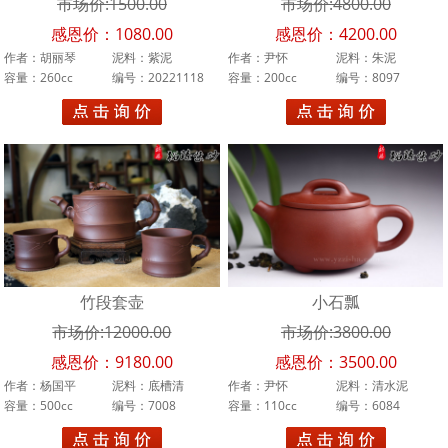
市场价:1500.00
市场价:4800.00
胡丽琴
感恩价：1080.00
感恩价：4200.00
作者：胡丽琴
泥料：紫泥
作者：尹怀
泥料：朱泥
陈琪
容量：260cc
编号：20221118
容量：200cc
编号：8097
程超
李娅
於成安
陆新君
王文娟
竹段套壶
小石瓢
陈彩敏
市场价:12000.00
市场价:3800.00
冯建平
感恩价：9180.00
感恩价：3500.00
作者：杨国平
泥料：底槽清
作者：尹怀
泥料：清水泥
蒋利平
容量：500cc
编号：7008
容量：110cc
编号：6084
闵雷